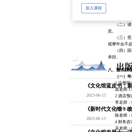
加入课程
七、其他说
（一）本通
（二）请持
息。
（三）受邀
观摩年会不
（四）因不
承担。
八、通讯联
（一）年
1.注册报
《文化馆蓝皮书：新时
袁老师:13051
2023-06-13
2.酒店预
李老师：010—
《新时代文化馆：改革
3.会务咨
陈老师：010
文获奖作品集》
2023-06-13
4.财务咨
吴老师：010