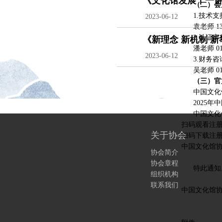
《文化馆发展十一
（二）会
1.技术支
2023-06-12
袁老师 1305
2.认证审
《新理念 新机制 
潘老师 010—
2020中国文化馆年
2023-06-12
3.财务咨
吴老师 010—
（三）官
中国文化馆协会
2025年中国文化
中国文化馆协会会
扫码观看注
关于协会
扫码下载注
中国文化馆
协会简介
协会章程
特此通知
组织机构
联系我们
中国文化馆
2025