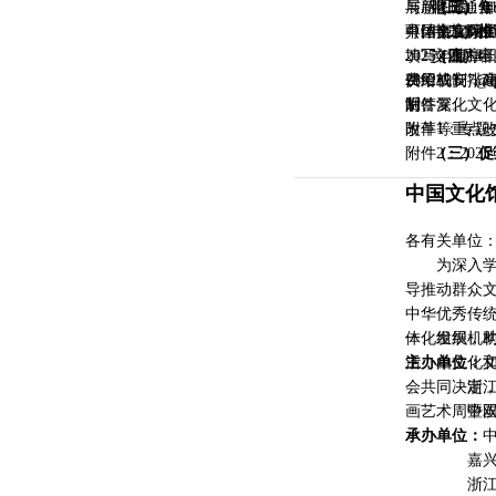
展新图景。
与感。
电 话：010-
特此通知
（三）
（二）
年
合
可结合实际
具体事宜须
申办单位请
中国文化馆
（二）推
交流内容：
填写、盖章，
2025年9月4
（四）
申
供给机制，
费用或安排
2892391
制，深化文
后答复。
附件
改革等重点
附件1：专题交
附件2：
（三）促
202
交流内容：
中国文化馆
术普及设施体
艺术周暨
自习室”“市
各有关单位
务方式，促
为深入学习
（四）打
导推动群众
交流内容：
中华优秀传
牌培育、提升
体化发展，
一、组织机
头”品牌活动
活，由文化
主办单位：
（五）繁
会共同决定，
浙江省文
交流内容：
画艺术周暨双
中国文
（站）如何
承办单位：
作品创作；
嘉兴市秀
新实践，激
浙江省
（六）推