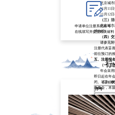
北京城市图
11月11
11月12日
（三）
活
北京城市副
申请单位注册系统账号，
博物馆）。
在线填写并提交相关材料
（四）
交
请参见附件
注册代表妥
前往预订的
五、注册报
（一）注
年会采用网
即日起在年会官
闭。请参会代
（二）收
名参会，本
序号
1
2
3