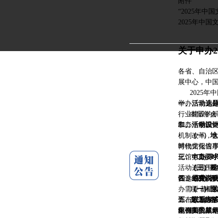
附件
“2025年中
2025年中国
关于申办
知
各省、自治
展中心，中
2025年中
举办。为充
一、活动选
行业建设的
本届年会以
申办，中国
和二十届二
二、活动设
机制改革，
（一）地
时代文化馆
博物馆报告
化馆力量。
三、申办要
（二）时
活动选题围
（三）规
（一）
各
性选题方向
各专业委员
四、经费说
（四）形
1．基础交
办需要，相
（一）面
（一）
专
交流内容：
2．创新交
饰布置、服
五、联系方
（二）
各
化强国的战
案例实景展示
单位负责策
织有关的其
联系人：