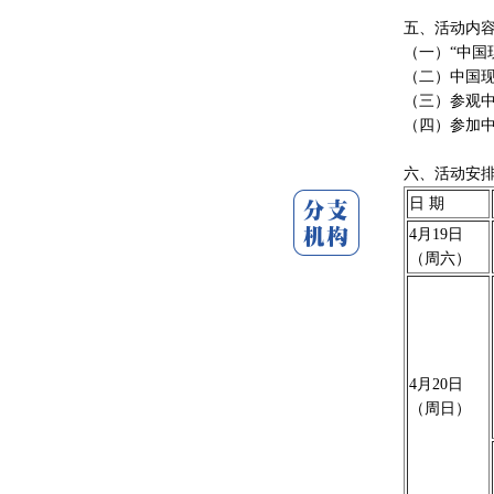
（十）提
五、活动内
交流内容：
（一）“中国
馆”理念的国
（二）中国
总结，进一步
（三）参观
事，展现中
（四）参加
六、活动安
日 期
4月19日
（周六）
4月20日
（周日）