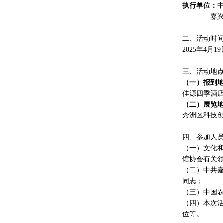
执行单位：
交流内容：
嘉兴市秀
馆服务与管
建设水平，
二、活动时
大力推动文
2025年4月
会影响力。
（七）创
三、活动地
交流内容：
（一）报到
化建设经验
佳源四季酒店（
及与文化馆
（二）展览
务效能、弘
秀洲区科技创
（八）强
交流内容：
四、参加人
（站）的社
（一）文化
媒体、新技
馆协会有关
（九）加
（二）中共
交流内容：
同志；
活力。推广“
（三）中国
文艺团队建
（四）本次
校设立文化
位等。
文化服务提