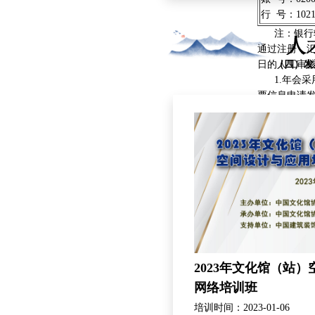
察了北京城市副中心三大文
行 号：10210
2025年中国文化馆年会定
注：银行转
爱上文化馆”，将充分依托
通过注册，
展览、群众文艺精品展演、
日的人工审
（四）发
1.年会采用
票信息申请发
28日间审核
2.注册时
准确填写发
大的不予审
3.已交费但
予取消、修
六、酒店预
（一）为方
店预订服务
（二）年会
期间的中餐
（三）参会
2023年文化馆（站
在线支付和
网络培训班
成住宿费支
（四）如需
培训时间：2023-01-06
已交纳的住