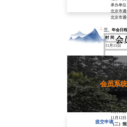
承办单位：
北京市通州
北京市通州
三、年会日
时
间
11月11日
11月12日
11月13日
会员系
11月14日
四、时间地
（一）报
11月11日 10
11月12日 0
提交申请
（二）报