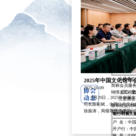
4
5
6
7
说明：
1.“会员”
单位代表参
2. 注册
加年会各项
3. 参会代
会员单位首
2025年中国文化馆
简称会员服
2025-10-09
纳情况可在
（三）交
9月29日，2025年中
注册费交费
司长陈彬斌，全国公共文化
册系统提供
徐振涛，局领导班子成员、
可在微信绑
银行转账汇
出席会议。文化和旅游部公
户 名：中
游局、北京市文化馆、北京
会议详细对接了2025年
开户行：中
加了本次会议。
场地保障、活动时间、展览
账 号：02000