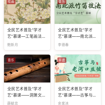
绘画
音乐
全民艺术普及“学才
全民艺术普及“学才
艺”慕课—工笔画法解
艺”慕课——南北派竹
析
笛技法
鲍新月
李德春
音乐
非遗
全民艺术普及“学才
全民艺术普及“学才
艺”慕课——洞箫文化
艺”慕课——古筝与老
与音乐疗愈
河口丝弦
薛献忠
余家冰