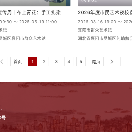
1034
宣传周｜布上青花：手工扎染
2026年度市民艺术夜
09:30 ～ 2026-05-19 11:00
2026-03-16 19:00 ～ 202
术馆
襄阳市群众艺术馆
樊城区襄阳市群众艺术馆
湖北省襄阳市樊城区纯瑜伽(天元
首页
1
2
3
4
5
尾页
.
8号