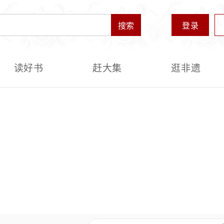
搜索
登录
读好书
赶大集
逛非遗