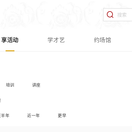
享活动
学才艺
约场馆
培训
讲座
束
近半年
近一年
更早