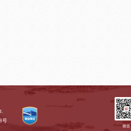
d.
08号
微信