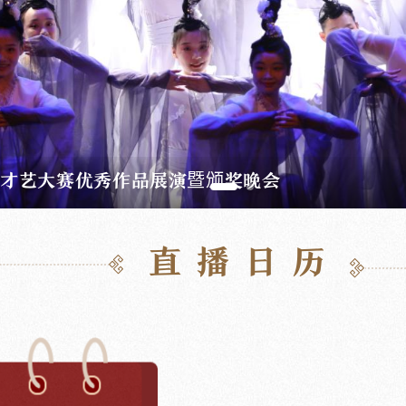
盟成立仪式暨襄阳市尧治河"村晚"演出