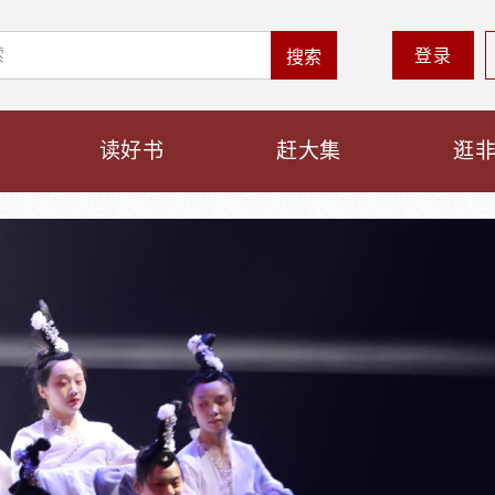
登录
搜索
读好书
赶大集
逛