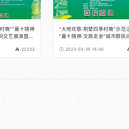
“大地欢歌·荆楚四季村晚”示范
间文艺展演暨
“襄十随神·文旅走亲”城市群民
”汉文化旅游节
艺展演
22333
2023-03-25 14:00