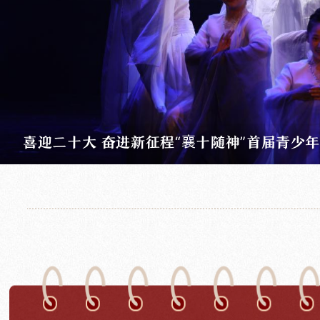
灵秀湖北·四季村晚——“襄十随神"文化馆联