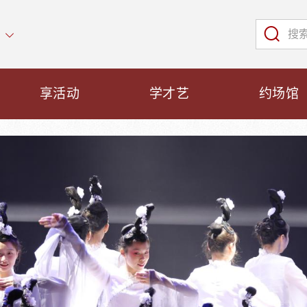
享活动
学才艺
约场馆