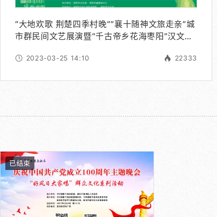
“大地欢歌 荆楚四季村晚”“襄十随神文旅走亲”城
市群民间文艺展演暨“千古帝乡花海枣阳”汉文化
旅游节
2023-03-25 14:10
22333
已结束