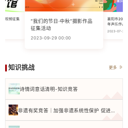
襄阳市202
题短视频征集
“我们的节日·中秋”摄影作品
年声乐作品
征集活动
2023-07-25 
0
2023-09-29 00:00
知识挑战
更多
诗情词意话清明-知识竞答
非遗有奖竞答｜加强非遗系统性保护 促进可持续发展